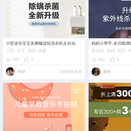
小型迷你宝宝杀菌螨波轮洗衣机全自动
妈妈小帮手-多功能调
小型
- 宝宝
- 迷你
- 杀菌
多功能
- 妈妈
- 帮手
-
820
0
812
0
AKM
2340天前 发布
星燃