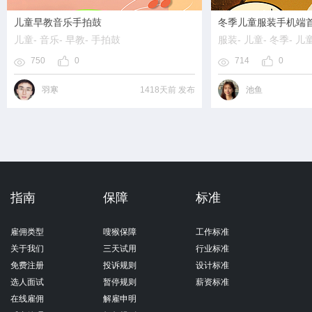
儿童早教音乐手拍鼓
冬季儿童服装手机端
儿童
- 音乐
- 早教
- 手拍鼓
服装
- 儿童
- 冬季
- 儿
750
0
714
0
羽寒
1418天前 发布
池鱼
指南
保障
标准
雇佣类型
嗖猴保障
工作标准
关于我们
三天试用
行业标准
免费注册
投诉规则
设计标准
选人面试
暂停规则
薪资标准
在线雇佣
解雇申明