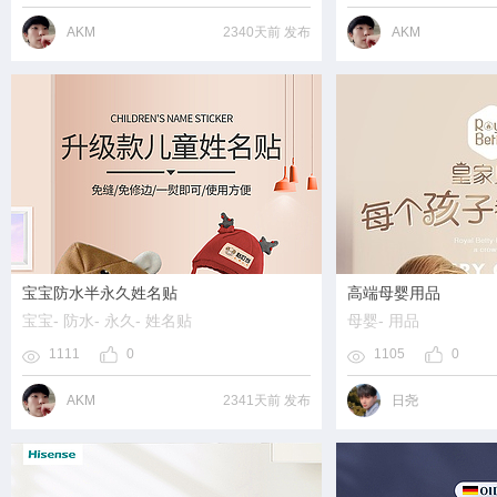
AKM
2340天前 发布
AKM
宝宝防水半永久姓名贴
高端母婴用品
宝宝
- 防水
- 永久
- 姓名贴
母婴
- 用品
1111
0
1105
0
AKM
2341天前 发布
日尧