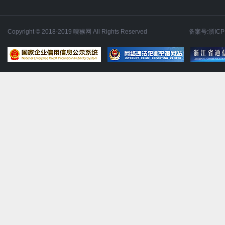
Copyright © 2018-2019 嗖猴网 All Rights Reserved
备案号:浙ICP