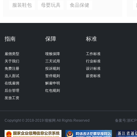
服装鞋包
母婴玩具
食品保健
指南
保障
标准
雇佣类型
嗖猴保障
工作标准
关于我们
三天试用
行业标准
免费注册
投诉规则
设计标准
选人面试
暂停规则
薪资标准
在线雇佣
解雇申明
后台管理
红包规则
发放工资
Copyright © 2018-2019 嗖猴网 All Rights Reserved
备案号:浙ICP