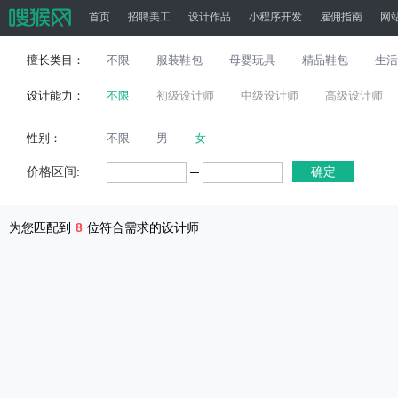
首页
招聘美工
设计作品
小程序开发
雇佣指南
网
擅长类目：
不限
服装鞋包
母婴玩具
精品鞋包
生活
设计能力：
不限
初级设计师
中级设计师
高级设计师
性别：
不限
男
女
价格区间:
确定
为您匹配到
8
位符合需求的设计师