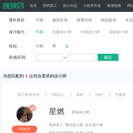
首页
招聘美工
设计作品
小程序开发
雇佣指南
网
擅长类目：
不限
服装鞋包
母婴玩具
精品鞋包
生活
设计能力：
不限
初级设计师
中级设计师
高级设计师
性别：
不限
男
女
价格区间:
确定
为您匹配到
3
位符合需求的设计师
浙江省-杭州市
5年以上
本科
28岁
可接单
星燃
资深设计师
电商美工
· 网页设计师
· 交互设计师
7000/月