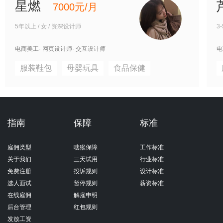
星燃
7000元/月
5年以上 / 女 / 资深设计师
3
电商美工
· 网页设计师
· 交互设计师
电
服装鞋包
母婴玩具
食品保健
指南
保障
标准
雇佣类型
嗖猴保障
工作标准
关于我们
三天试用
行业标准
免费注册
投诉规则
设计标准
选人面试
暂停规则
薪资标准
在线雇佣
解雇申明
后台管理
红包规则
发放工资