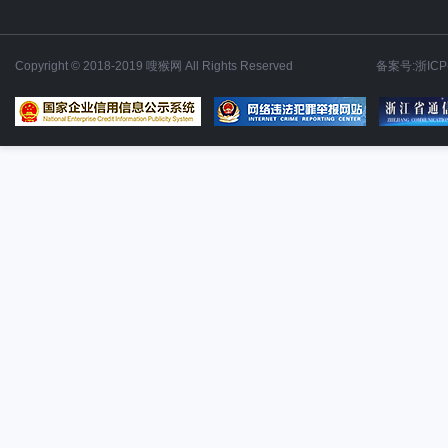
Copyright © 2018-2019 嗖猴网 All Rights Reserved
备案号:浙ICP