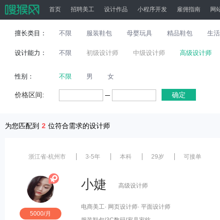
首页
招聘美工
设计作品
小程序开发
雇佣指南
网
擅长类目：
不限
服装鞋包
母婴玩具
精品鞋包
生活
设计能力：
不限
初级设计师
中级设计师
高级设计师
性别：
不限
男
女
价格区间:
确定
为您匹配到
2
位符合需求的设计师
浙江省-杭州市
3-5年
本科
29岁
可接单
小婕
高级设计师
电商美工
· 网页设计师
· 平面设计师
5000/月