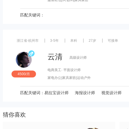
服装鞋包
|3C数码
|家具家纺
匹配关键词：
浙江省-杭州市
3-5年
本科
27岁
可接单
云清
高级设计师
电商美工
· 平面设计师
4500/月
家电办公
|家具家纺
|运动户外
匹配关键词：
易拉宝设计师
海报设计师
视觉设计师
猜你喜欢