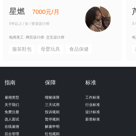
星燃
7000元/月
5年以上 / 女 / 资深设计师
3
电商美工
· 网页设计师
· 交互设计师
电
服装鞋包
母婴玩具
食品保健
指南
保障
标准
雇佣类型
嗖猴保障
工作标准
关于我们
三天试用
行业标准
免费注册
投诉规则
设计标准
选人面试
暂停规则
薪资标准
在线雇佣
解雇申明
后台管理
红包规则