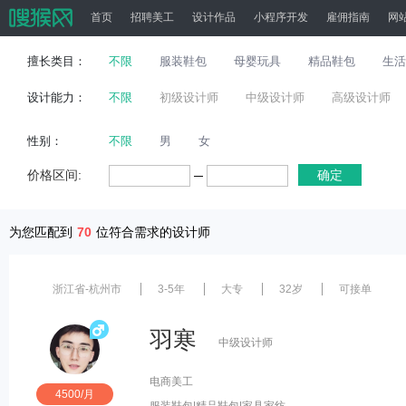
首页
招聘美工
设计作品
小程序开发
雇佣指南
网
擅长类目：
不限
服装鞋包
母婴玩具
精品鞋包
生活
设计能力：
不限
初级设计师
中级设计师
高级设计师
性别：
不限
男
女
价格区间:
确定
为您匹配到
70
位符合需求的设计师
浙江省-杭州市
3-5年
大专
32岁
可接单
羽寒
中级设计师
电商美工
4500/月